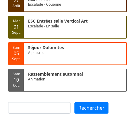
27
Escalade - Couenne
Août
ESC Entrées salle Vertical Art
Mar
01
Escalade - En salle
Sept.
Séjour Dolomites
Sam
05
Alpinisme
Sept.
Rassemblement automnal
Sam
10
Animation
Oct.
Rechercher
Rechercher