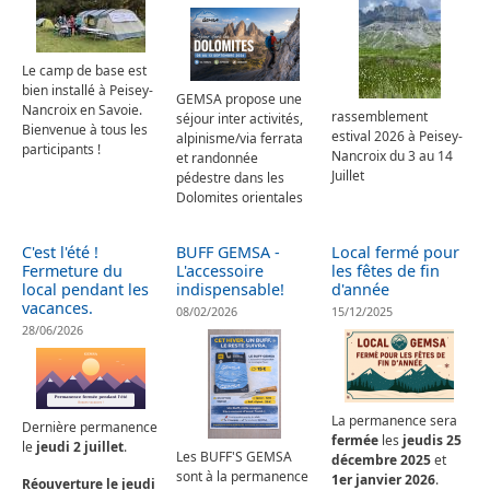
Le camp de base est
bien installé à Peisey-
GEMSA propose une
Nancroix en Savoie.
rassemblement
séjour inter activités,
Bienvenue à tous les
estival 2026 à Peisey-
alpinisme/via ferrata
participants !
Nancroix du 3 au 14
et randonnée
Juillet
pédestre dans les
Dolomites orientales
C'est l'été !
BUFF GEMSA -
Local fermé pour
Fermeture du
L'accessoire
les fêtes de fin
local pendant les
indispensable!
d'année
vacances.
08/02/2026
15/12/2025
28/06/2026
La permanence sera
Dernière permanence
fermée
les
jeudis 25
le
jeudi 2 juillet
.
Les BUFF'S GEMSA
décembre 2025
et
sont à la permanence
1er janvier 2026
.
Réouverture le jeudi