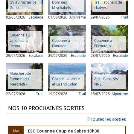
GV au rocher de
Dom des
Trail : rochers de
Gonson
Mischabels
chalves
02/08/2026
Escalade
01/08/2026
Alpinisme
29/07/2026
Trail
Couenne au
vallon de la
Couenne à
Couenne à
Penna
Fontaine
l'Ecoutoux
29/07/2026
Escalade
29/07/2026
Escalade
23/07/2026
Escalade
Moucherotte -
Sommet du
Grande Lauzière
Alpi : Bans NW-
Mercredi -
et Grand Colon
NNE
22/07/2026
Trail
19/07/2026
Trail
18/07/2026
Alpinisme
NOS 10 PROCHAINES SORTIES
Toutes les sorties
ESC Couenne Coup de Sabre 18h30
Mar