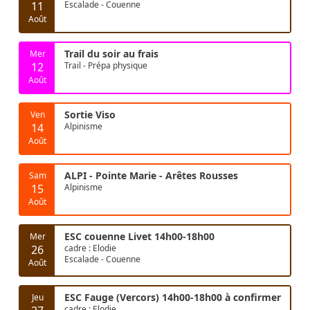
11
Escalade - Couenne
Août
Trail du soir au frais
Mer
12
Trail - Prépa physique
Août
Sortie Viso
Ven
14
Alpinisme
Août
ALPI - Pointe Marie - Arêtes Rousses
Sam
15
Alpinisme
Août
ESC couenne Livet 14h00-18h00
Mer
26
cadre : Elodie
Escalade - Couenne
Août
ESC Fauge (Vercors) 14h00-18h00 à confirmer
Jeu
cadre : Elodie