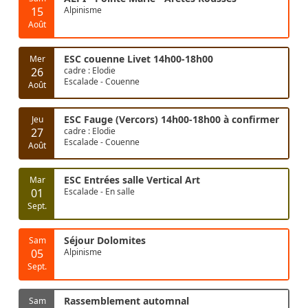
15
Alpinisme
Août
ESC couenne Livet 14h00-18h00
Mer
26
cadre : Elodie
Escalade - Couenne
Août
ESC Fauge (Vercors) 14h00-18h00 à confirmer
Jeu
27
cadre : Elodie
Escalade - Couenne
Août
ESC Entrées salle Vertical Art
Mar
01
Escalade - En salle
Sept.
Séjour Dolomites
Sam
05
Alpinisme
Sept.
Rassemblement automnal
Sam