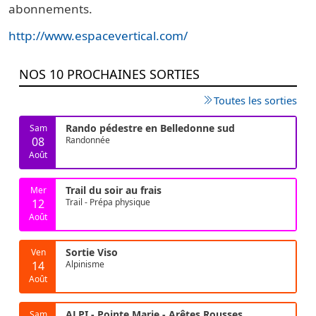
abonnements.
http://www.espacevertical.com/
NOS 10 PROCHAINES SORTIES
Toutes les sorties
Rando pédestre en Belledonne sud
Sam
08
Randonnée
Août
Trail du soir au frais
Mer
12
Trail - Prépa physique
Août
Sortie Viso
Ven
14
Alpinisme
Août
ALPI - Pointe Marie - Arêtes Rousses
Sam