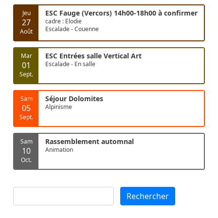
ESC Fauge (Vercors) 14h00-18h00 à confirmer
Jeu
27
cadre : Elodie
Escalade - Couenne
Août
ESC Entrées salle Vertical Art
Mar
01
Escalade - En salle
Sept.
Séjour Dolomites
Sam
05
Alpinisme
Sept.
Rassemblement automnal
Sam
10
Animation
Oct.
Rechercher
Rechercher