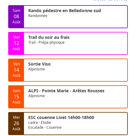
Rando pédestre en Belledonne sud
Sam
08
Randonnée
Août
Trail du soir au frais
Mer
12
Trail - Prépa physique
Août
Sortie Viso
Ven
14
Alpinisme
Août
ALPI - Pointe Marie - Arêtes Rousses
Sam
15
Alpinisme
Août
ESC couenne Livet 14h00-18h00
Mer
26
cadre : Elodie
Escalade - Couenne
Août