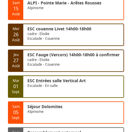
ALPI - Pointe Marie - Arêtes Rousses
Sam
15
Alpinisme
Août
ESC couenne Livet 14h00-18h00
Mer
26
cadre : Elodie
Escalade - Couenne
Août
ESC Fauge (Vercors) 14h00-18h00 à confirmer
Jeu
27
cadre : Elodie
Escalade - Couenne
Août
ESC Entrées salle Vertical Art
Mar
01
Escalade - En salle
Sept.
Séjour Dolomites
Sam
05
Alpinisme
Sept.