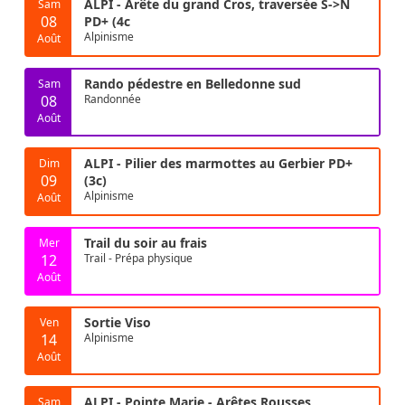
ALPI - Arête du grand Cros, traversée S->N
Sam
08
PD+ (4c
Alpinisme
Août
Rando pédestre en Belledonne sud
Sam
08
Randonnée
Août
ALPI - Pilier des marmottes au Gerbier PD+
Dim
09
(3c)
Alpinisme
Août
Trail du soir au frais
Mer
12
Trail - Prépa physique
Août
Sortie Viso
Ven
14
Alpinisme
Août
ALPI - Pointe Marie - Arêtes Rousses
Sam