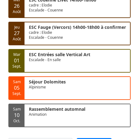
26
cadre : Elodie
Escalade - Couenne
Août
ESC Fauge (Vercors) 14h00-18h00 à confirmer
Jeu
27
cadre : Elodie
Escalade - Couenne
Août
ESC Entrées salle Vertical Art
Mar
01
Escalade - En salle
Sept.
Séjour Dolomites
Sam
05
Alpinisme
Sept.
Rassemblement automnal
Sam
10
Animation
Oct.