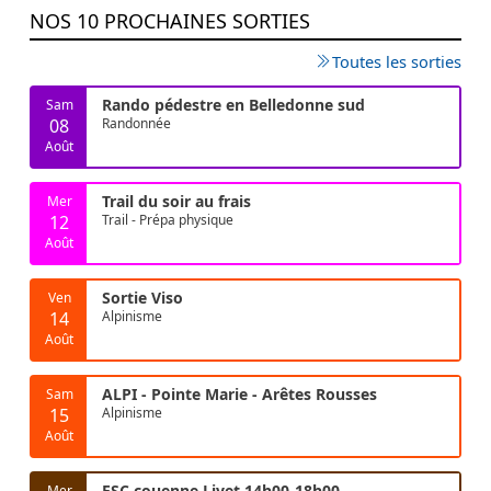
NOS 10 PROCHAINES SORTIES
Toutes les sorties
Rando pédestre en Belledonne sud
Sam
08
Randonnée
Août
Trail du soir au frais
Mer
12
Trail - Prépa physique
Août
Sortie Viso
Ven
14
Alpinisme
Août
ALPI - Pointe Marie - Arêtes Rousses
Sam
15
Alpinisme
Août
ESC couenne Livet 14h00-18h00
Mer