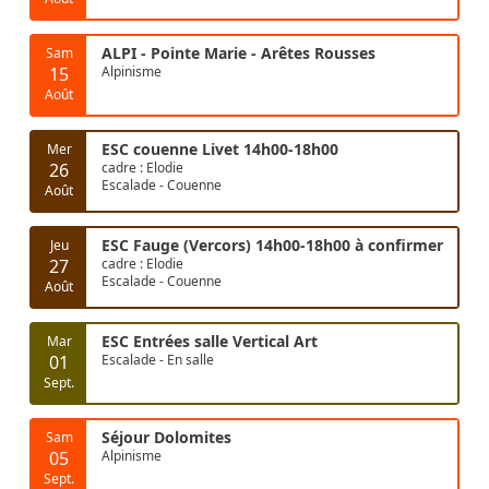
ALPI - Pointe Marie - Arêtes Rousses
Sam
15
Alpinisme
Août
ESC couenne Livet 14h00-18h00
Mer
26
cadre : Elodie
Escalade - Couenne
Août
ESC Fauge (Vercors) 14h00-18h00 à confirmer
Jeu
27
cadre : Elodie
Escalade - Couenne
Août
ESC Entrées salle Vertical Art
Mar
01
Escalade - En salle
Sept.
Séjour Dolomites
Sam
05
Alpinisme
Sept.