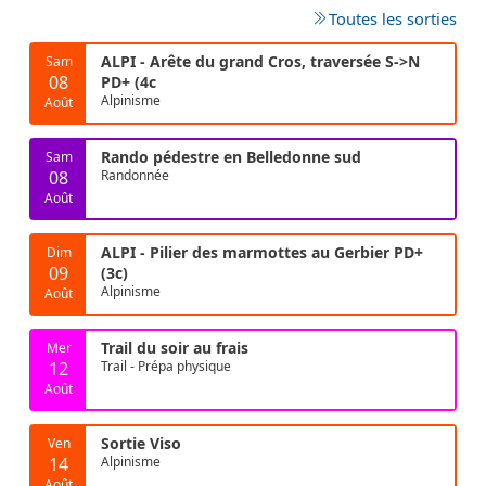
Toutes les sorties
ALPI - Arête du grand Cros, traversée S->N
Sam
08
PD+ (4c
Alpinisme
Août
Rando pédestre en Belledonne sud
Sam
08
Randonnée
Août
ALPI - Pilier des marmottes au Gerbier PD+
Dim
09
(3c)
Alpinisme
Août
Trail du soir au frais
Mer
12
Trail - Prépa physique
Août
Sortie Viso
Ven
14
Alpinisme
Août