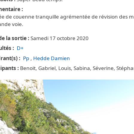
entaire
ée de couenne tranquille agrémentée de révision des 
ande voie.
e la sortie
Samedi 17 octobre 2020
ultés
D+
rant(s)
Pp
Hedde Damien
cipants
Benoit, Gabriel, Louis, Sabina, Séverine, Stéph
tte principale