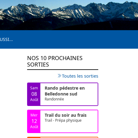
USSI...
NOS 10 PROCHAINES
SORTIES
Toutes les sorties
Rando pédestre en
Sam
08
Belledonne sud
Randonnée
Août
Trail du soir au frais
Mer
12
Trail - Prépa physique
Août