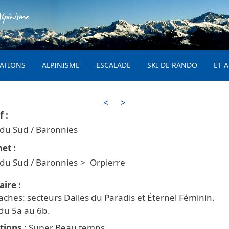
Aller au contenu principal
lpinisme
PRINCIPAL
ATIONS
ALPINISME
ESCALADE
SKI DE RANDO
ET A
<
>
 du Sud / Baronnies
 du Sud / Baronnies
Orpierre
aire
aches: secteurs Dalles du Paradis et Éternel Féminin.
du 5a au 6b.
tions
Super Beau temps.