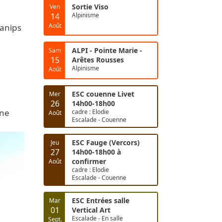
Sortie Viso
Ven
14
Alpinisme
Août
manips
ALPI - Pointe Marie -
Sam
15
Arêtes Rousses
Alpinisme
Août
ESC couenne Livet
Mer
26
14h00-18h00
ane
cadre : Elodie
Août
Escalade - Couenne
ESC Fauge (Vercors)
Jeu
27
14h00-18h00 à
confirmer
Août
cadre : Elodie
Escalade - Couenne
ESC Entrées salle
Mar
01
Vertical Art
Escalade - En salle
Sept.