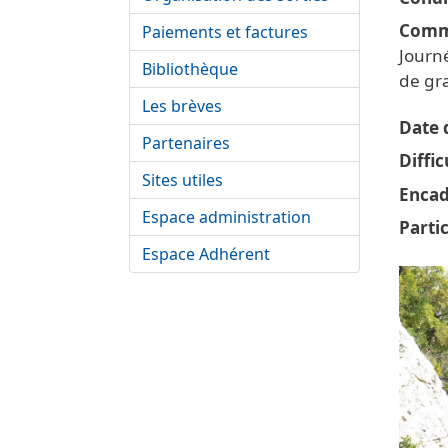
Comm
Paiements et factures
Journ
Bibliothèque
de gr
Les brèves
Date d
Partenaires
Diffic
Sites utiles
Encad
Espace administration
Parti
Espace Adhérent
Vigne