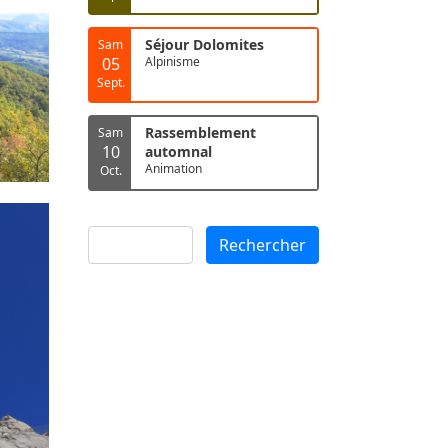
Séjour Dolomites
Sam
05
Alpinisme
Sept.
Rassemblement
Sam
10
automnal
Animation
Oct.
Rechercher
Rechercher