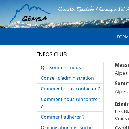
Grenoble Escalade Montagne Ski A
MENU 
FORM
INFOS CLUB
Qui sommes-nous ?
Alpes
Conseil d'administration
Comment nous contacter ?
Alpes
Comment nous rencontrer
Itinér
?
Les Bl
Comment adhérer ?
Voies 
Organisation des sorties
Condi