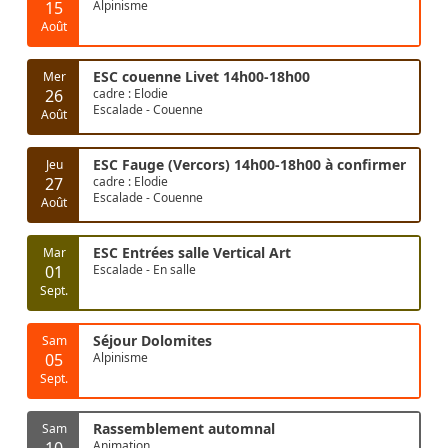
15
Alpinisme
Août
ESC couenne Livet 14h00-18h00
Mer
26
cadre : Elodie
Escalade - Couenne
Août
ESC Fauge (Vercors) 14h00-18h00 à confirmer
Jeu
27
cadre : Elodie
Escalade - Couenne
Août
ESC Entrées salle Vertical Art
Mar
01
Escalade - En salle
Sept.
Séjour Dolomites
Sam
05
Alpinisme
Sept.
Rassemblement automnal
Sam
10
Animation