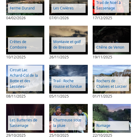
Trail de Noël à
Ferme Durand
Les Civières
Sassenage
04/02/2026
07/01/2026
17/12/2025
Crêtes de
Montavie et golf
Comboire
de Bresson
Chêne de Venon
10/12/2025
26/11/2025
19/11/2025
Circuit Lac
Achard-Col de la
Botte et des
Trail : Roche
Rochers de
Lessines-
rousse et fondue
Chalves et Lorzier
08/11/2025
05/11/2025
01/11/2025
Les Batteries de
Chartreuse sous
Sassenage
la pluie
Romage
29/10/2025
25/10/2025
22/10/2025