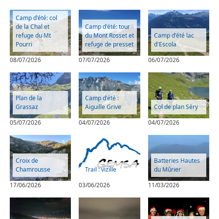
Camp d'été: col
de la Chal et
Camp d'été: tour
refuge du Mt
du Mont Rosset et
Camp d'été lac
Pourri
refuge de presset
d'Escola
08/07/2026
07/07/2026
06/07/2026
Plan de la
Camp d'été :
Grassaz
Aiguille Grive
Col de plan Séry
05/07/2026
04/07/2026
04/07/2026
Croix de
Batteries Hautes
Chamrousse
Trail : vizille
du Mûrier
17/06/2026
03/06/2026
11/03/2026