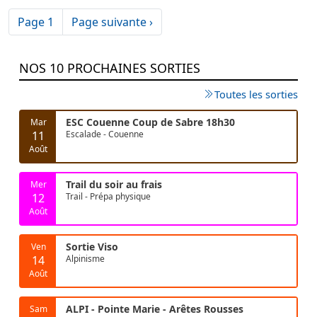
Pagination
Page suivante
Page 1
Page suivante ›
NOS 10 PROCHAINES SORTIES
Toutes les sorties
ESC Couenne Coup de Sabre 18h30
Mar
11
Escalade - Couenne
Août
Trail du soir au frais
Mer
12
Trail - Prépa physique
Août
Sortie Viso
Ven
14
Alpinisme
Août
ALPI - Pointe Marie - Arêtes Rousses
Sam