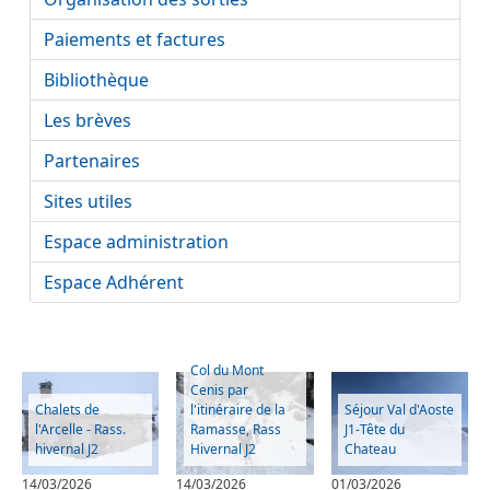
Paiements et factures
Bibliothèque
Les brèves
Partenaires
Sites utiles
Espace administration
Espace Adhérent
Col du Mont
Cenis par
Chalets de
l'itinéraire de la
Séjour Val d'Aoste
l'Arcelle - Rass.
Ramasse, Rass
J1-Tête du
hivernal J2
Hivernal J2
Chateau
14/03/2026
14/03/2026
01/03/2026