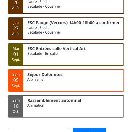
26
cadre : Elodie
Escalade - Couenne
Août
ESC Fauge (Vercors) 14h00-18h00 à confirmer
Jeu
27
cadre : Elodie
Escalade - Couenne
Août
ESC Entrées salle Vertical Art
Mar
01
Escalade - En salle
Sept.
Séjour Dolomites
Sam
05
Alpinisme
Sept.
Rassemblement automnal
Sam
10
Animation
Oct.
Rechercher