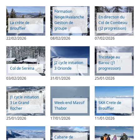
Formation
Neige/Avalanche
En direction du
La crête de
Gestion de
Col de Combeau
Brouffier
groupe
(J2 progression)
22/02/2026
08/02/2026
07/02/2026
Tricotage au
J2 cycle initiation
Barioz (J1
Col de Serena
3 Orionde
progression)
03/02/2026
31/01/2026
25/01/2026
J1 cycle initiation
3 Le Grand
Week-end Massif
SKA Crete de
Rocher
Thabor
Brouffier
25/01/2026
17/01/2026
11/01/2026
Cabane de