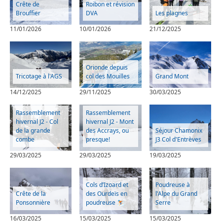
Crête de
Roibon et révision
Brouffier
DVA
Les plagnes
11/01/2026
10/01/2026
21/12/2025
Orionde depuis
Tricotage à l'AGS
col des Mouilles
Grand Mont
14/12/2025
29/11/2025
30/03/2025
Rassemblement
Rassemblement
hivernal J2 - Col
hivernal J2 - Mont
de la grande
des Accrays, ou
Séjour Chamonix
combe
presque!
J3 Col d'Entrèves
29/03/2025
29/03/2025
19/03/2025
Cols d’Izoard et
Poudreuse à
Crête de la
des Ourdeïs en
l'Alpe du Grand
Ponsonnière
poudreuse ⛷️
Serre
16/03/2025
15/03/2025
15/03/2025