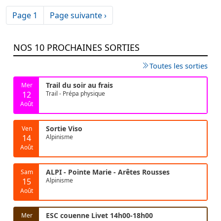
Pagination
Page suivante
Page 1
Page suivante ›
NOS 10 PROCHAINES SORTIES
Toutes les sorties
Trail du soir au frais
Mer
12
Trail - Prépa physique
Août
Sortie Viso
Ven
14
Alpinisme
Août
ALPI - Pointe Marie - Arêtes Rousses
Sam
15
Alpinisme
Août
ESC couenne Livet 14h00-18h00
Mer