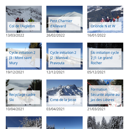
Petit Charnier
Col de l'Aigleton
d'Allevard
Orionde N et W
13/03/2022
26/02/2022
16/01/2022
Cycle initiation 2
Cycle initiation 2
Ski initiation cycle
J3 : Mont saint
J2 : Manival -
2 J1: Le grand
Mury
Pravouta
Rocher
19/12/2021
12/12/2021
05/12/2021
Formation
Recyclage cadre
Sécurité alpine au
Ski
Cime de la Jasse
Jas des Lièvres
10/04/2021
03/04/2021
21/03/2021