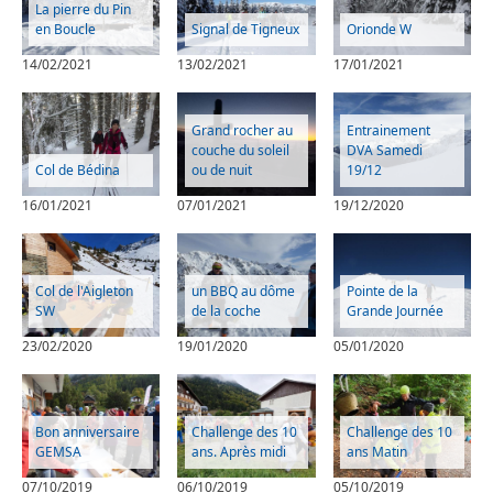
La pierre du Pin
en Boucle
Signal de Tigneux
Orionde W
14/02/2021
13/02/2021
17/01/2021
Grand rocher au
Entrainement
couche du soleil
DVA Samedi
Col de Bédina
ou de nuit
19/12
16/01/2021
07/01/2021
19/12/2020
Col de l'Aigleton
un BBQ au dôme
Pointe de la
SW
de la coche
Grande Journée
23/02/2020
19/01/2020
05/01/2020
Bon anniversaire
Challenge des 10
Challenge des 10
GEMSA
ans. Après midi
ans Matin
07/10/2019
06/10/2019
05/10/2019