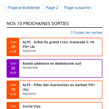
Pagination
Page précédente
Page suivante
‹ Page précédente
Page 2
Page suivante ›
NOS 10 PROCHAINES SORTIES
Toutes les sorties
ALPI - Arête du grand Cros, traversée S->N
Sam
08
PD+ (4c
Alpinisme
Août
Rando pédestre en Belledonne sud
Sam
08
Randonnée
Août
ALPI - Pilier des marmottes au Gerbier PD+
Dim
09
(3c)
Alpinisme
Août
Sortie Viso
Ven