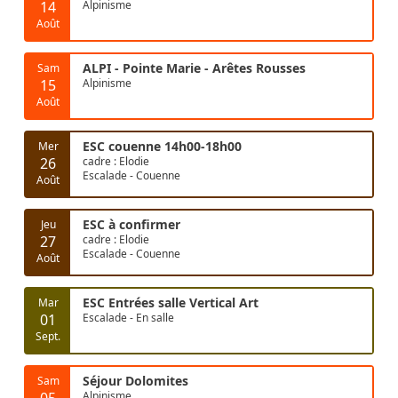
14
Alpinisme
Août
ALPI - Pointe Marie - Arêtes Rousses
Sam
15
Alpinisme
Août
ESC couenne 14h00-18h00
Mer
26
cadre : Elodie
Escalade - Couenne
Août
ESC à confirmer
Jeu
27
cadre : Elodie
Escalade - Couenne
Août
ESC Entrées salle Vertical Art
Mar
01
Escalade - En salle
Sept.
Séjour Dolomites
Sam
05
Alpinisme