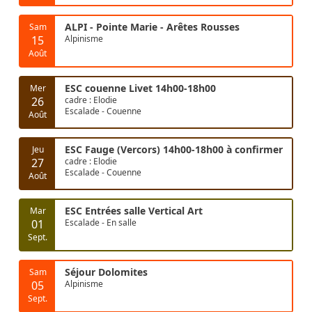
ALPI - Pointe Marie - Arêtes Rousses
Sam
15
Alpinisme
Août
ESC couenne Livet 14h00-18h00
Mer
26
cadre : Elodie
Escalade - Couenne
Août
ESC Fauge (Vercors) 14h00-18h00 à confirmer
Jeu
27
cadre : Elodie
Escalade - Couenne
Août
ESC Entrées salle Vertical Art
Mar
01
Escalade - En salle
Sept.
Séjour Dolomites
Sam
05
Alpinisme
Sept.