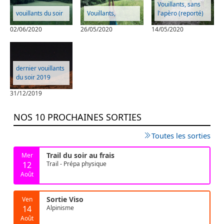
Vouillants, sans
vouillants du soir
Vouillants,
l'apèro (reporté)
02/06/2020
26/05/2020
14/05/2020
dernier vouillants
du soir 2019
31/12/2019
NOS 10 PROCHAINES SORTIES
Toutes les sorties
Trail du soir au frais
Mer
12
Trail - Prépa physique
Août
Sortie Viso
Ven
14
Alpinisme
Août