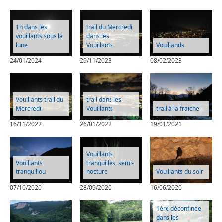
1h dans les
trail du Mercredi
vouillants sous la
dans les
lune
Vouillants
Vouillands
24/01/2024
29/11/2023
08/02/2023
Vouillants trail du
trail dans les
Mercredi
Vouillants
trail à la fraiche
16/11/2022
26/01/2022
19/01/2021
Vouillants
Vouillants
tranquilles, semi-
tranquillou
nocture
Vouillants du soir
07/10/2020
28/09/2020
16/06/2020
1ére déconfinée
dans les