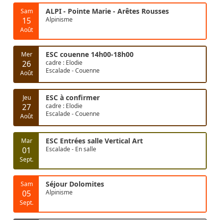
ALPI - Pointe Marie - Arêtes Rousses
Sam
15
Alpinisme
Août
ESC couenne 14h00-18h00
Mer
26
cadre : Elodie
Escalade - Couenne
Août
ESC à confirmer
Jeu
27
cadre : Elodie
Escalade - Couenne
Août
ESC Entrées salle Vertical Art
Mar
01
Escalade - En salle
Sept.
Séjour Dolomites
Sam
05
Alpinisme
Sept.