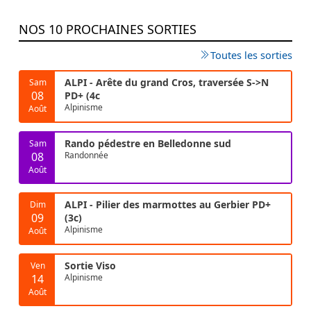
NOS 10 PROCHAINES SORTIES
Toutes les sorties
ALPI - Arête du grand Cros, traversée S->N
Sam
08
PD+ (4c
Alpinisme
Août
Rando pédestre en Belledonne sud
Sam
08
Randonnée
Août
ALPI - Pilier des marmottes au Gerbier PD+
Dim
09
(3c)
Alpinisme
Août
Sortie Viso
Ven
14
Alpinisme
Août