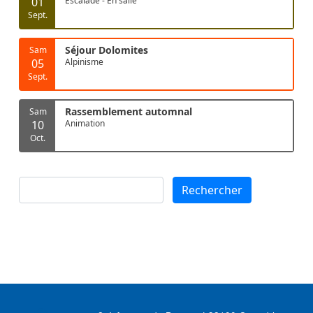
01
Escalade - En salle
Sept.
Séjour Dolomites
Sam
05
Alpinisme
Sept.
Rassemblement automnal
Sam
10
Animation
Oct.
Rechercher
Rechercher