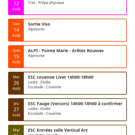
12
Trail - Prépa physique
Août
Sortie Viso
Ven
14
Alpinisme
Août
ALPI - Pointe Marie - Arêtes Rousses
Sam
15
Alpinisme
Août
ESC couenne Livet 14h00-18h00
Mer
26
cadre : Elodie
Escalade - Couenne
Août
ESC Fauge (Vercors) 14h00-18h00 à confirmer
Jeu
27
cadre : Elodie
Escalade - Couenne
Août
ESC Entrées salle Vertical Art
Mar