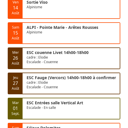
Sortie Viso
Ven
14
Alpinisme
Août
ALPI - Pointe Marie - Arêtes Rousses
Sam
15
Alpinisme
Août
ESC couenne Livet 14h00-18h00
Mer
26
cadre : Elodie
Escalade - Couenne
Août
ESC Fauge (Vercors) 14h00-18h00 à confirmer
Jeu
27
cadre : Elodie
Escalade - Couenne
Août
ESC Entrées salle Vertical Art
Mar
01
Escalade - En salle
Sept.
Séjour Dolomites
Sam