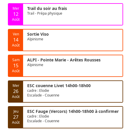
Trail du soir au frais
Mer
12
Trail - Prépa physique
Août
Sortie Viso
Ven
14
Alpinisme
Août
ALPI - Pointe Marie - Arêtes Rousses
Sam
15
Alpinisme
Août
ESC couenne Livet 14h00-18h00
Mer
26
cadre : Elodie
Escalade - Couenne
Août
ESC Fauge (Vercors) 14h00-18h00 à confirmer
Jeu
27
cadre : Elodie
Escalade - Couenne
Août