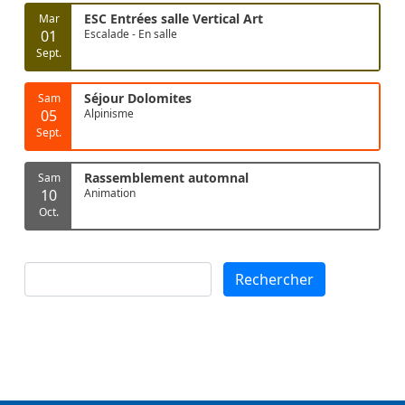
ESC Entrées salle Vertical Art
Mar
01
Escalade - En salle
Sept.
Séjour Dolomites
Sam
05
Alpinisme
Sept.
Rassemblement automnal
Sam
10
Animation
Oct.
Rechercher
Rechercher