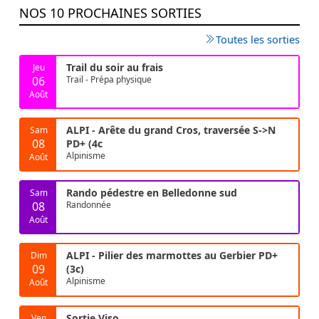
NOS 10 PROCHAINES SORTIES
Toutes les sorties
Trail du soir au frais
Jeu
06
Trail - Prépa physique
Août
ALPI - Arête du grand Cros, traversée S->N
Sam
08
PD+ (4c
Alpinisme
Août
Rando pédestre en Belledonne sud
Sam
08
Randonnée
Août
ALPI - Pilier des marmottes au Gerbier PD+
Dim
09
(3c)
Alpinisme
Août
Sortie Viso
Ven