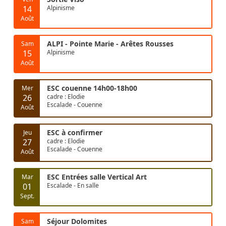
14
Alpinisme
Août
ALPI - Pointe Marie - Arêtes Rousses
Sam
15
Alpinisme
Août
ESC couenne 14h00-18h00
Mer
26
cadre : Elodie
Escalade - Couenne
Août
ESC à confirmer
Jeu
27
cadre : Elodie
Escalade - Couenne
Août
ESC Entrées salle Vertical Art
Mar
01
Escalade - En salle
Sept.
Séjour Dolomites
Sam