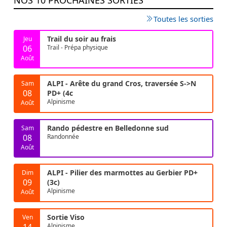
Toutes les sorties
Trail du soir au frais
Jeu
06
Trail - Prépa physique
Août
ALPI - Arête du grand Cros, traversée S->N
Sam
08
PD+ (4c
Alpinisme
Août
Rando pédestre en Belledonne sud
Sam
08
Randonnée
Août
ALPI - Pilier des marmottes au Gerbier PD+
Dim
09
(3c)
Alpinisme
Août
Sortie Viso
Ven
14
Alpinisme