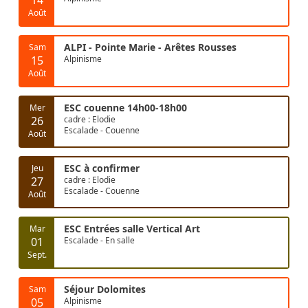
Août
ALPI - Pointe Marie - Arêtes Rousses
Sam
15
Alpinisme
Août
ESC couenne 14h00-18h00
Mer
26
cadre : Elodie
Escalade - Couenne
Août
ESC à confirmer
Jeu
27
cadre : Elodie
Escalade - Couenne
Août
ESC Entrées salle Vertical Art
Mar
01
Escalade - En salle
Sept.
Séjour Dolomites
Sam
05
Alpinisme