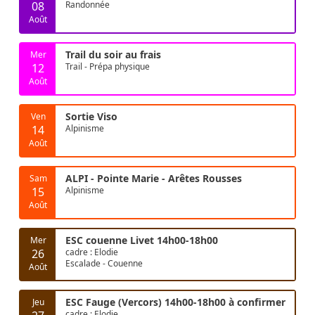
08
Randonnée
Août
Trail du soir au frais
Mer
12
Trail - Prépa physique
Août
Sortie Viso
Ven
14
Alpinisme
Août
ALPI - Pointe Marie - Arêtes Rousses
Sam
15
Alpinisme
Août
ESC couenne Livet 14h00-18h00
Mer
26
cadre : Elodie
Escalade - Couenne
Août
ESC Fauge (Vercors) 14h00-18h00 à confirmer
Jeu
cadre : Elodie