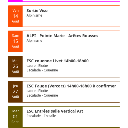
Sortie Viso
Ven
14
Alpinisme
Août
ALPI - Pointe Marie - Arêtes Rousses
Sam
15
Alpinisme
Août
ESC couenne Livet 14h00-18h00
Mer
26
cadre : Elodie
Escalade - Couenne
Août
ESC Fauge (Vercors) 14h00-18h00 à confirmer
Jeu
27
cadre : Elodie
Escalade - Couenne
Août
ESC Entrées salle Vertical Art
Mar
01
Escalade - En salle
Sept.