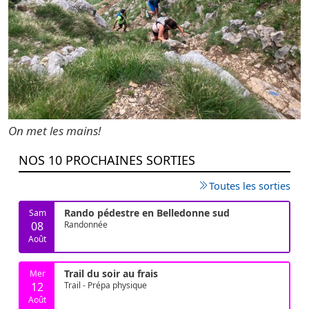
On met les mains!
NOS 10 PROCHAINES SORTIES
Toutes les sorties
Rando pédestre en Belledonne sud
Sam
08
Randonnée
Août
Trail du soir au frais
Mer
12
Trail - Prépa physique
Août