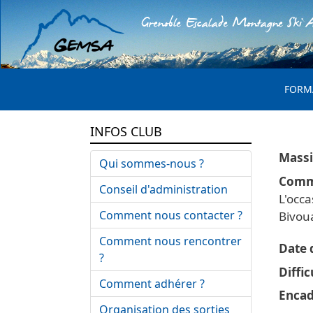
Grenoble Escalade Montagne Ski A
MENU 
FORM
INFOS CLUB
Qui sommes-nous ?
Comm
Conseil d'administration
L'occa
Comment nous contacter ?
Bivou
Comment nous rencontrer
Date d
?
Diffic
Comment adhérer ?
Encad
Organisation des sorties