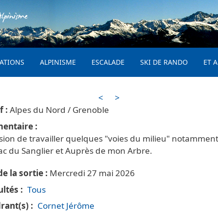
Aller au contenu principal
lpinisme
PRINCIPAL
ATIONS
ALPINISME
ESCALADE
SKI DE RANDO
ET A
<
>
Alpes du Nord / Grenoble
entaire
sion de travailler quelques "voies du milieu" notamment
ac du Sanglier et Auprès de mon Arbre.
e la sortie
Mercredi 27 mai 2026
ultés
Tous
rant(s)
Cornet Jérôme