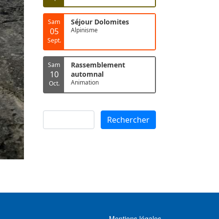
Séjour Dolomites
Sam
05
Alpinisme
Sept.
Rassemblement
Sam
10
automnal
Animation
Oct.
Rechercher
Rechercher
MENU FOOTER
Mentions légales