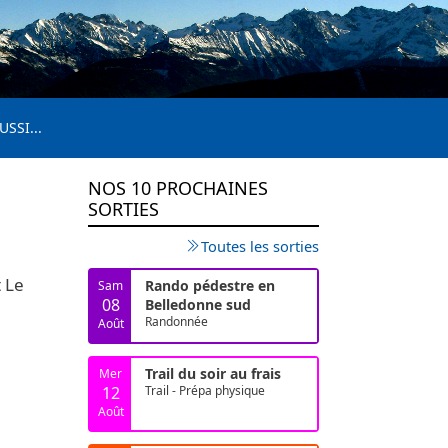
USSI...
NOS 10 PROCHAINES
SORTIES
Toutes les sorties
 Le
Rando pédestre en
Sam
08
Belledonne sud
Randonnée
Août
Trail du soir au frais
Mer
12
Trail - Prépa physique
Août