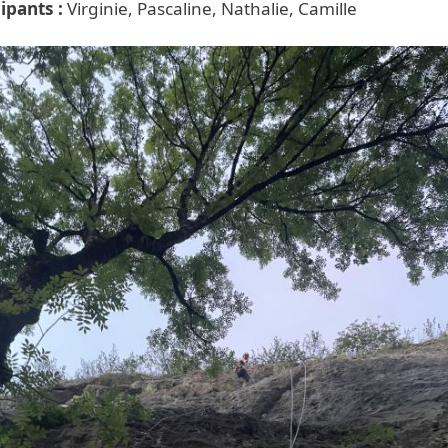
cipants
Virginie, Pascaline, Nathalie, Camille
tte principale Escalade