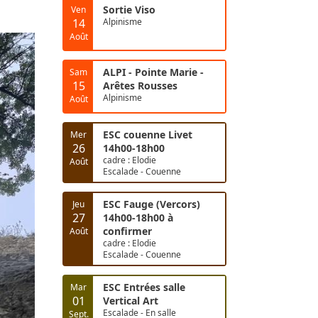
Sortie Viso
Ven
14
Alpinisme
Août
ALPI - Pointe Marie -
Sam
15
Arêtes Rousses
Alpinisme
Août
ESC couenne Livet
Mer
26
14h00-18h00
cadre : Elodie
Août
Escalade - Couenne
ESC Fauge (Vercors)
Jeu
27
14h00-18h00 à
confirmer
Août
cadre : Elodie
Escalade - Couenne
ESC Entrées salle
Mar
01
Vertical Art
Escalade - En salle
Sept.