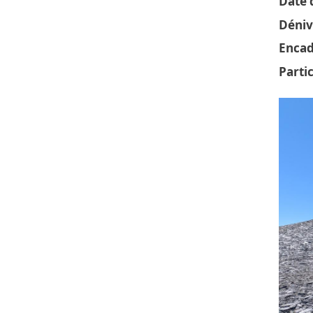
Date d
Déniv
Encad
Parti