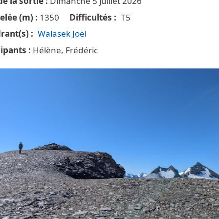
e la sortie
Dimanche 5 juillet 2026
elée (m)
1350
Difficultés
T5
rant(s)
Walasek Joël
cipants
Hélène, Frédéric