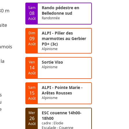
Rando pédestre en
Sam
080 m
08
Belledonne sud
Randonnée
Août
uite
ALPI - Pilier des
Dim
09
marmottes au Gerbier
PD+ (3c)
Août
hamois
Alpinisme
la
Sortie Viso
Ven
14
Alpinisme
Août
ALPI - Pointe Marie -
Sam
15
Arêtes Rousses
s
Alpinisme
Août
u
e
ESC couenne 14h00-
Mer
.
26
18h00
cadre : Elodie
Août
Escalade - Couenne