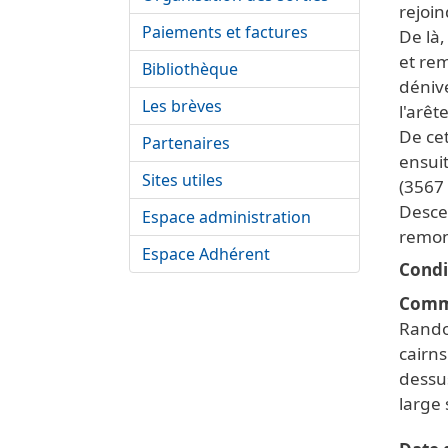
rejoin
Paiements et factures
De là,
et rem
Bibliothèque
dénive
Les brèves
l'arêt
De cet
Partenaires
ensuit
Sites utiles
(3567 
Descen
Espace administration
remon
Espace Adhérent
Condi
Comm
Rando
cairns
dessu
large