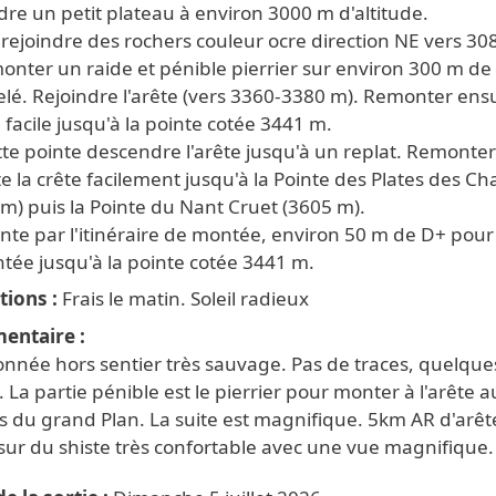
dre un petit plateau à environ 3000 m d'altitude.
 rejoindre des rochers couleur ocre direction NE vers 3
onter un raide et pénible pierrier sur environ 300 m de
lé. Rejoindre l'arête (vers 3360-3380 m). Remonter ens
e facile jusqu'à la pointe cotée 3441 m.
te pointe descendre l'arête jusqu'à un replat. Remonter
e la crête facilement jusqu'à la Pointe des Plates des C
m) puis la Pointe du Nant Cruet (3605 m).
te par l'itinéraire de montée, environ 50 m de D+ pour 
tée jusqu'à la pointe cotée 3441 m.
tions
Frais le matin. Soleil radieux
entaire
nnée hors sentier très sauvage. Pas de traces, quelque
. La partie pénible est le pierrier pour monter à l'arête a
s du grand Plan. La suite est magnifique. 5km AR d'arêt
 sur du shiste très confortable avec une vue magnifique