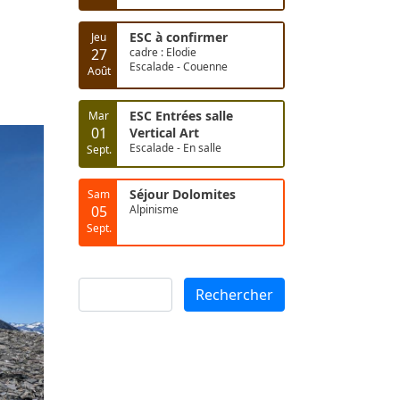
ESC à confirmer
Jeu
27
cadre : Elodie
Escalade - Couenne
Août
ESC Entrées salle
Mar
01
Vertical Art
Escalade - En salle
Sept.
Séjour Dolomites
Sam
05
Alpinisme
Sept.
Rechercher
Rechercher