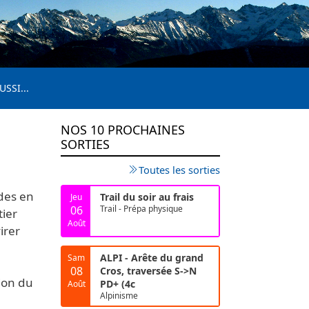
USSI...
NOS 10 PROCHAINES
SORTIES
Toutes les sorties
des en
Trail du soir au frais
Jeu
06
Trail - Prépa physique
tier
Août
irer
ALPI - Arête du grand
Sam
08
Cros, traversée S->N
ion du
PD+ (4c
Août
Alpinisme