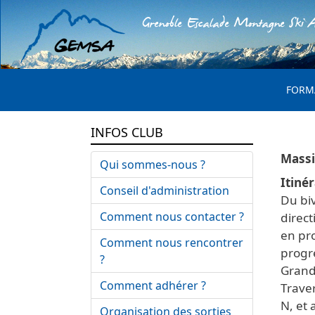
Grenoble Escalade Montagne Ski A
MENU 
FORM
INFOS CLUB
Qui sommes-nous ?
Itinér
Conseil d'administration
Du bi
Comment nous contacter ?
direct
en pro
Comment nous rencontrer
progr
?
Grand 
Comment adhérer ?
Traver
N, et
Organisation des sorties