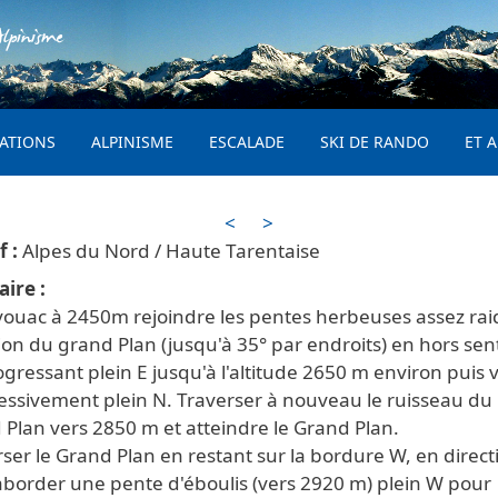
Aller au contenu principal
lpinisme
PRINCIPAL
ATIONS
ALPINISME
ESCALADE
SKI DE RANDO
ET A
<
>
Alpes du Nord / Haute Tarentaise
aire
vouac à 2450m rejoindre les pentes herbeuses assez rai
ion du grand Plan (jusqu'à 35° par endroits) en hors sen
gressant plein E jusqu'à l'altitude 2650 m environ puis v
essivement plein N. Traverser à nouveau le ruisseau du
Plan vers 2850 m et atteindre le Grand Plan.
ser le Grand Plan en restant sur la bordure W, en direct
 aborder une pente d'éboulis (vers 2920 m) plein W pour