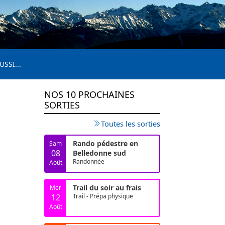
USSI...
NOS 10 PROCHAINES
SORTIES
Toutes les sorties
Rando pédestre en
Sam
08
Belledonne sud
Randonnée
Août
Trail du soir au frais
Mer
12
Trail - Prépa physique
Août