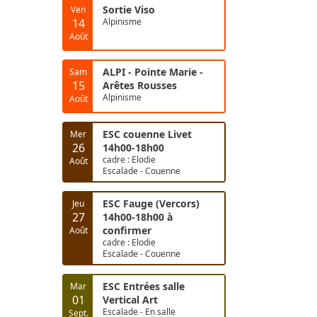
Sortie Viso
Ven
14
Alpinisme
Août
ALPI - Pointe Marie -
Sam
15
Arêtes Rousses
Alpinisme
Août
ESC couenne Livet
Mer
26
14h00-18h00
cadre : Elodie
Août
Escalade - Couenne
ESC Fauge (Vercors)
Jeu
27
14h00-18h00 à
confirmer
Août
cadre : Elodie
Escalade - Couenne
ESC Entrées salle
Mar
01
Vertical Art
Escalade - En salle
Sept.