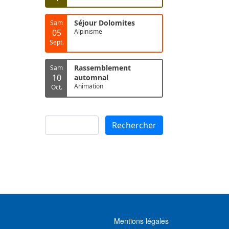
Séjour Dolomites
Sam
05
Alpinisme
Sept.
Rassemblement
Sam
10
automnal
Animation
Oct.
Rechercher
Rechercher
MENU FOOTER
Mentions légales