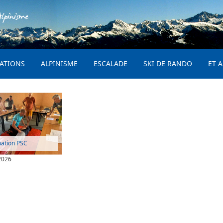
Aller au contenu principal
lpinisme
PRINCIPAL
ATIONS
ALPINISME
ESCALADE
SKI DE RANDO
ET A
ation PSC
2026