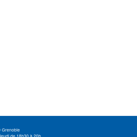
0 Grenoble
jeudi de 18h30 à 20h