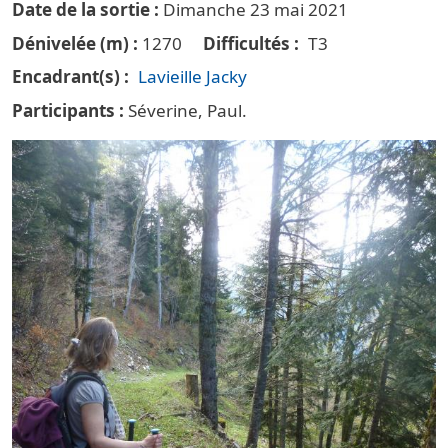
Date de la sortie
Dimanche 23 mai 2021
Dénivelée (m)
1270
Difficultés
T3
Encadrant(s)
Lavieille Jacky
Participants
Séverine, Paul.