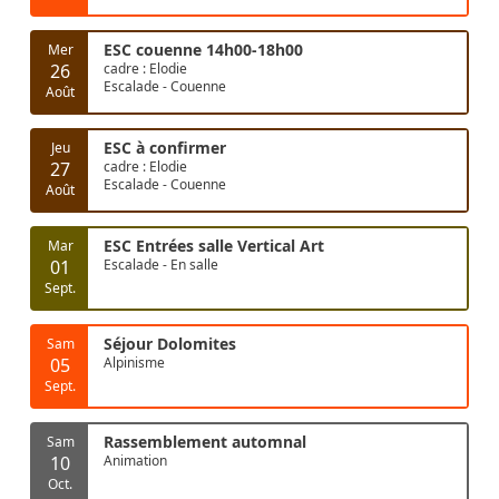
ESC couenne 14h00-18h00
Mer
26
cadre : Elodie
Escalade - Couenne
Août
ESC à confirmer
Jeu
27
cadre : Elodie
Escalade - Couenne
Août
ESC Entrées salle Vertical Art
Mar
01
Escalade - En salle
Sept.
Séjour Dolomites
Sam
05
Alpinisme
Sept.
Rassemblement automnal
Sam
10
Animation
Oct.