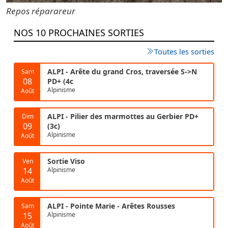
Repos réparareur
NOS 10 PROCHAINES SORTIES
Toutes les sorties
ALPI - Arête du grand Cros, traversée S->N
Sam
08
PD+ (4c
Alpinisme
Août
ALPI - Pilier des marmottes au Gerbier PD+
Dim
09
(3c)
Alpinisme
Août
Sortie Viso
Ven
14
Alpinisme
Août
ALPI - Pointe Marie - Arêtes Rousses
Sam
15
Alpinisme
Août