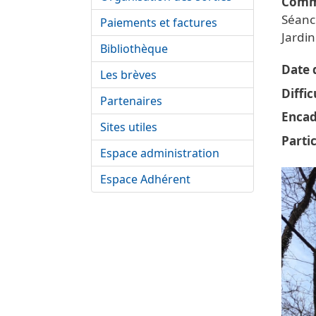
Comm
Séanc
Paiements et factures
Jardin
Bibliothèque
Date d
Les brèves
Diffic
Partenaires
Encad
Sites utiles
Parti
Espace administration
Vigne
Espace Adhérent