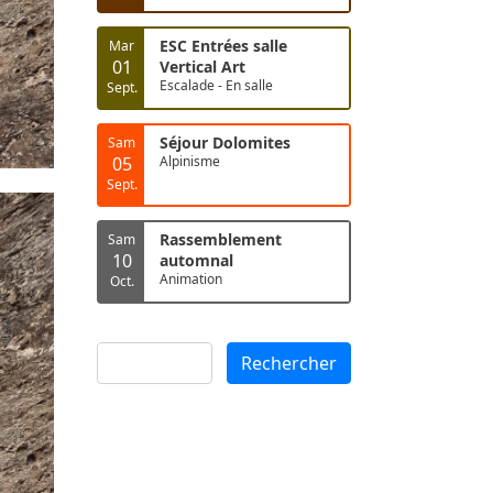
ESC Entrées salle
Mar
01
Vertical Art
Escalade - En salle
Sept.
Séjour Dolomites
Sam
05
Alpinisme
Sept.
Rassemblement
Sam
10
automnal
Animation
Oct.
Rechercher
Rechercher