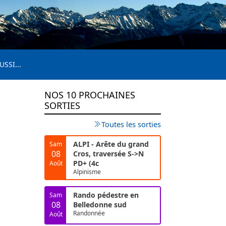
USSI...
NOS 10 PROCHAINES
SORTIES
Toutes les sorties
ALPI - Arête du grand
Sam
08
Cros, traversée S->N
PD+ (4c
Août
Alpinisme
Rando pédestre en
Sam
08
Belledonne sud
Randonnée
Août