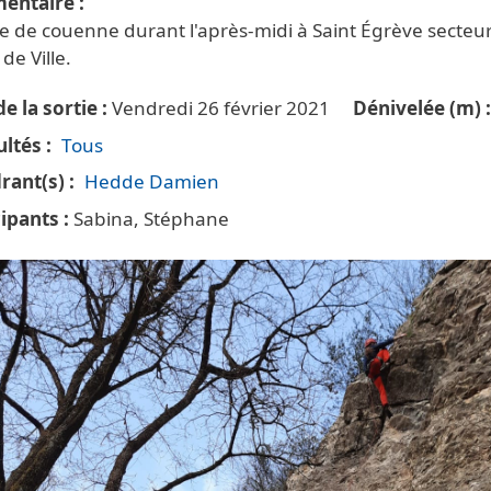
entaire
e de couenne durant l'après-midi à Saint Égrève secteu
 de Ville.
e la sortie
Vendredi 26 février 2021
Dénivelée (m)
ultés
Tous
rant(s)
Hedde Damien
cipants
Sabina, Stéphane
tte principale