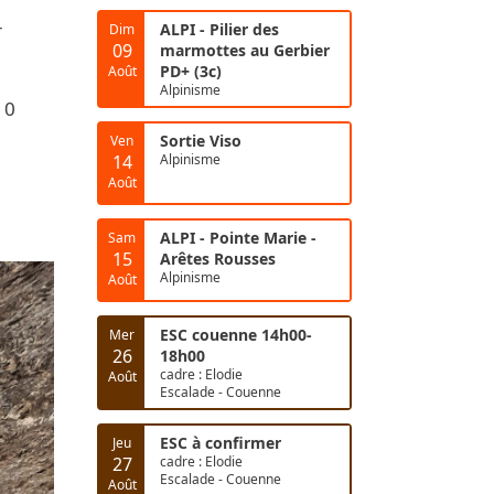
r
ALPI - Pilier des
Dim
09
marmottes au Gerbier
PD+ (3c)
Août
Alpinisme
0
Sortie Viso
Ven
14
Alpinisme
Août
ALPI - Pointe Marie -
Sam
15
Arêtes Rousses
Alpinisme
Août
ESC couenne 14h00-
Mer
26
18h00
cadre : Elodie
Août
Escalade - Couenne
ESC à confirmer
Jeu
27
cadre : Elodie
Escalade - Couenne
Août