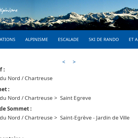
Aller au contenu principal
lpinisme
PRINCIPAL
ATIONS
ALPINISME
ESCALADE
SKI DE RANDO
ET A
<
>
 du Nord / Chartreuse
 du Nord / Chartreuse
Saint Egreve
 du Nord / Chartreuse
Saint-Egrève - Jardin de Ville