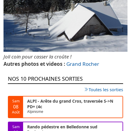
Joli coin pour casser la croûte !
Autres photos et videos
Grand Rocher
NOS 10 PROCHAINES SORTIES
Toutes les sorties
ALPI - Arête du grand Cros, traversée S->N
Sam
08
PD+ (4c
Alpinisme
Août
Rando pédestre en Belledonne sud
Sam