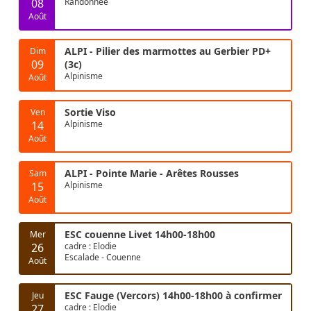
08
Randonnée
Août
ALPI - Pilier des marmottes au Gerbier PD+
Dim
09
(3c)
Alpinisme
Août
Sortie Viso
Ven
14
Alpinisme
Août
ALPI - Pointe Marie - Arêtes Rousses
Sam
15
Alpinisme
Août
ESC couenne Livet 14h00-18h00
Mer
26
cadre : Elodie
Escalade - Couenne
Août
ESC Fauge (Vercors) 14h00-18h00 à confirmer
Jeu
27
cadre : Elodie