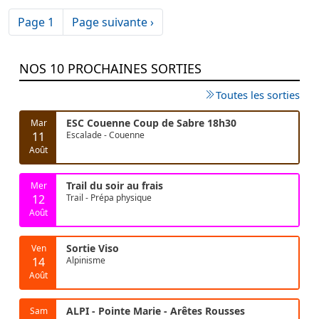
Pagination
Page suivante
Page 1
Page suivante ›
NOS 10 PROCHAINES SORTIES
Toutes les sorties
ESC Couenne Coup de Sabre 18h30
Mar
11
Escalade - Couenne
Août
Trail du soir au frais
Mer
12
Trail - Prépa physique
Août
Sortie Viso
Ven
14
Alpinisme
Août
ALPI - Pointe Marie - Arêtes Rousses
Sam