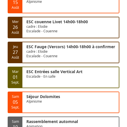
15
Alpinisme
Août
ESC couenne Livet 14h00-18h00
Mer
26
cadre : Elodie
Escalade - Couenne
Août
ESC Fauge (Vercors) 14h00-18h00 à confirmer
Jeu
27
cadre : Elodie
Escalade - Couenne
Août
ESC Entrées salle Vertical Art
Mar
01
Escalade - En salle
Sept.
Séjour Dolomites
Sam
05
Alpinisme
Sept.
Rassemblement automnal
Sam
10
Animation