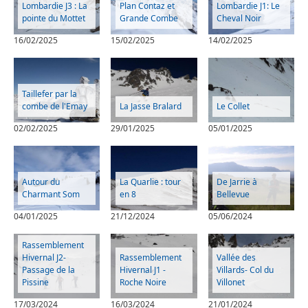
Lombardie J3 : La
Plan Contaz et
Lombardie J1: Le
pointe du Mottet
Grande Combe
Cheval Noir
16/02/2025
15/02/2025
14/02/2025
Taillefer par la
combe de l'Emay
La Jasse Bralard
Le Collet
02/02/2025
29/01/2025
05/01/2025
Autour du
La Quarlie : tour
De Jarrie à
Charmant Som
en 8
Bellevue
04/01/2025
21/12/2024
05/06/2024
Rassemblement
Hivernal J2-
Rassemblement
Vallée des
Passage de la
Hivernal J1 -
Villards- Col du
Pissine
Roche Noire
Villonet
17/03/2024
16/03/2024
21/01/2024