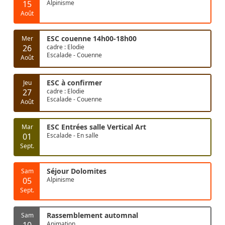
15
Alpinisme
Août
ESC couenne 14h00-18h00
Mer
26
cadre : Elodie
Escalade - Couenne
Août
ESC à confirmer
Jeu
27
cadre : Elodie
Escalade - Couenne
Août
ESC Entrées salle Vertical Art
Mar
01
Escalade - En salle
Sept.
Séjour Dolomites
Sam
05
Alpinisme
Sept.
Rassemblement automnal
Sam
10
Animation