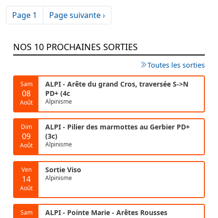
Pagination
Page suivante
Page 1
Page suivante ›
NOS 10 PROCHAINES SORTIES
Toutes les sorties
ALPI - Arête du grand Cros, traversée S->N
Sam
08
PD+ (4c
Alpinisme
Août
ALPI - Pilier des marmottes au Gerbier PD+
Dim
09
(3c)
Alpinisme
Août
Sortie Viso
Ven
14
Alpinisme
Août
ALPI - Pointe Marie - Arêtes Rousses
Sam