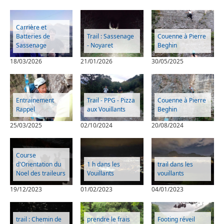
Carrière et
Batteries de
Trail : Sassenage
Couenne à Pierre
Sassenage
- Noyaret
Beghin
18/03/2026
21/01/2026
30/05/2025
Entrainement
Trail - PPG - Pizza
Couenne à Pierre
Rappel
aux Vouillants
Beghin
25/03/2025
02/10/2024
20/08/2024
Course
d'Orientation du
1 h dans les
trail dans les
Noel des traileurs
Vouillants
vouillants
19/12/2023
01/02/2023
04/01/2023
trail : Chemin de
prendre le frais
Footing réveil