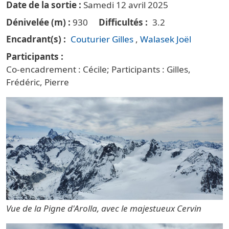
Date de la sortie
Samedi 12 avril 2025
Dénivelée (m)
930
Difficultés
3.2
Encadrant(s)
Couturier Gilles
Walasek Joël
Participants
Co-encadrement : Cécile; Participants : Gilles,
Frédéric, Pierre
Vue de la Pigne d'Arolla, avec le majestueux Cervin