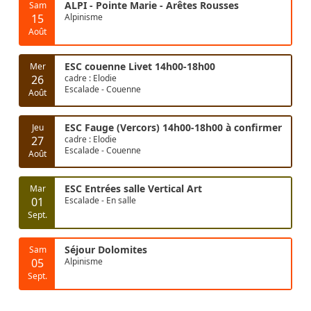
ALPI - Pointe Marie - Arêtes Rousses
Sam
15
Alpinisme
Août
ESC couenne Livet 14h00-18h00
Mer
26
cadre : Elodie
Escalade - Couenne
Août
ESC Fauge (Vercors) 14h00-18h00 à confirmer
Jeu
27
cadre : Elodie
Escalade - Couenne
Août
ESC Entrées salle Vertical Art
Mar
01
Escalade - En salle
Sept.
Séjour Dolomites
Sam
05
Alpinisme
Sept.