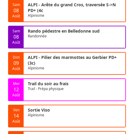
ALPI - Arête du grand Cros, traversée S->N
Sam
08
PD+ (4c
Alpinisme
Août
Rando pédestre en Belledonne sud
Sam
08
Randonnée
Août
ALPI - Pilier des marmottes au Gerbier PD+
Dim
09
(3c)
Alpinisme
Août
Trail du soir au frais
Mer
12
Trail - Prépa physique
Août
Sortie Viso
Ven
14
Alpinisme
Août