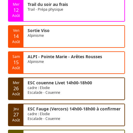
Trail du soir au frais
Mer
12
Trail - Prépa physique
Août
Sortie Viso
Ven
14
Alpinisme
Août
ALPI - Pointe Marie - Arêtes Rousses
Sam
15
Alpinisme
Août
ESC couenne Livet 14h00-18h00
Mer
26
cadre : Elodie
Escalade - Couenne
Août
ESC Fauge (Vercors) 14h00-18h00 à confirmer
Jeu
27
cadre : Elodie
Escalade - Couenne
Août