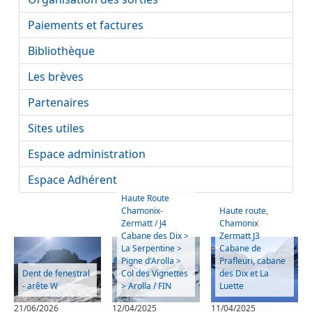
Paiements et factures
Bibliothèque
Les brèves
Partenaires
Sites utiles
Espace administration
Espace Adhérent
Haute Route
Chamonix-
Haute route,
Zermatt / J4
Chamonix
Cabane des Dix >
Zermatt J3
La Serpentine >
Cabane de
Pigne d'Arolla >
Prafleuri, cabane
Dent de fenestral
Col des Vignettes
des Dix et La
- arête W
> Arolla / FIN
Luette
21/06/2026
12/04/2025
11/04/2025