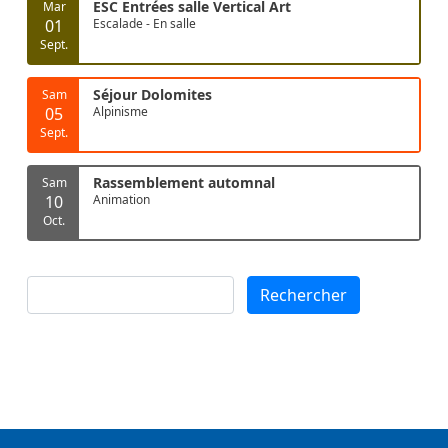
ESC Entrées salle Vertical Art
Mar
01
Escalade - En salle
Sept.
Séjour Dolomites
Sam
05
Alpinisme
Sept.
Rassemblement automnal
Sam
10
Animation
Oct.
Rechercher
Rechercher