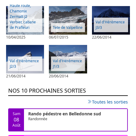
Haute route,
Chamonix
Zermatt J2
Verbier, cabane
Val d'Hérémence
de Prafleuri
Tete de Valpelline
J3/3
10/04/2025
06/07/2015
22/06/2014
Val d'Hérémence
Val d'Hérémence
J2/3
J1/3
21/06/2014
20/06/2014
NOS 10 PROCHAINES SORTIES
Toutes les sorties
Rando pédestre en Belledonne sud
Sam
08
Randonnée
Août