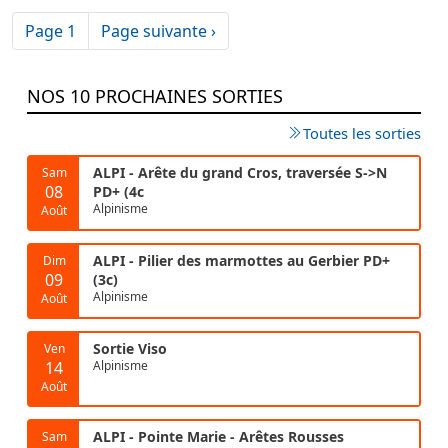
Pagination
Page suivante
Page 1
Page suivante ›
NOS 10 PROCHAINES SORTIES
Toutes les sorties
ALPI - Arête du grand Cros, traversée S->N
Sam
08
PD+ (4c
Alpinisme
Août
ALPI - Pilier des marmottes au Gerbier PD+
Dim
09
(3c)
Alpinisme
Août
Sortie Viso
Ven
14
Alpinisme
Août
ALPI - Pointe Marie - Arêtes Rousses
Sam