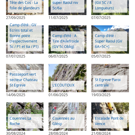
Tête des Cos - La
super Raoul niv
(GV 5C / 8
folie de glandeurs
5c/6a
Longueurs)
27/09/2025
11/07/2025
07/07/2025
Camp d'été : GV
Ecrins total et
Bonne poire
Camp d'été : A
Camp d'été :
(respectivement
Tire d'Ailefroide
Super Raoul (GV
5c / P1 et 6a / P1)
(GV 5c Oblig)
6A>5C+)
07/07/2025
06/07/2025
05/07/2025
Passseport vert
secteur Chateau
St Egreve Paroi
St Egreve
L'ECOUTOUX
centrale
14/06/2025
01/06/2025
19/03/2025
Couennes La
Couennes au
Escalade Pont de
Roche
Glésy
Vence
30/08/2024
28/08/2024
21/08/2024