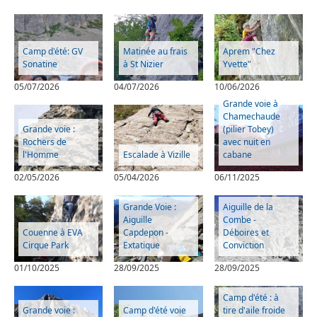
Camp d'été: GV
Matinée au frais
Aprem "Chez
Sonatine
à St Nizier
Yvette"
05/07/2026
04/07/2026
10/06/2026
Grande voie à
Chamechaude
Grande voie :
(pilier Tobey)
Rochers de
avec nuit en
l'Homme
Escalade à Vizille
cabane
02/05/2026
05/04/2026
06/11/2025
Grande Voie :
Aiguille de la
Aiguille
Combe -
Couenne à EVA
Capdepon -
Déboires et
Cirque Park
Extatique
Conviction
01/10/2025
28/09/2025
28/09/2025
Camp d'été : à
Grande voie :
Camp d'été voie
tire d'aile froide