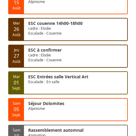
15
Alpinisme
Août
ESC couenne 14h00-18h00
Mer
26
cadre : Elodie
Escalade - Couenne
Août
ESC à confirmer
Jeu
27
cadre : Elodie
Escalade - Couenne
Août
ESC Entrées salle Vertical Art
Mar
01
Escalade - En salle
Sept.
Séjour Dolomites
Sam
05
Alpinisme
Sept.
Rassemblement automnal
Sam
10
Animation