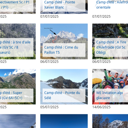
pectivement 5c / P1
Camp d'été - Pointe
Camp d'été : Ailefro
 / P1)
Xavier Blanc
orientale
2025
07/07/2025
07/07/2025
d'été : à tire d'aile
Camp d'été : A Tire
de (GV 5C / 8
Camp d'été : Cime du
d'Ailefroide (GV 5c
ueurs)
Paillon T5
Oblig)
2025
06/07/2025
06/07/2025
 d'été : Super
Camp d'été - Pointe du
WE Initiation alpi
l (GV 6A>5C+)
Sélé
glaciaire
2025
05/07/2025
14/06/2025