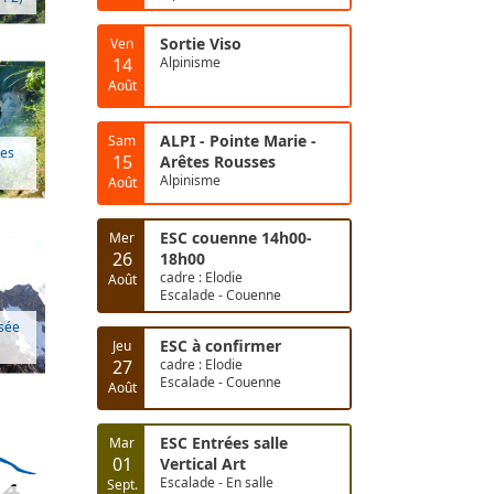
Sortie Viso
Ven
14
Alpinisme
Août
ALPI - Pointe Marie -
Sam
ges
15
Arêtes Rousses
Alpinisme
Août
ESC couenne 14h00-
Mer
26
18h00
cadre : Elodie
Août
Escalade - Couenne
rsée
ESC à confirmer
Jeu
27
cadre : Elodie
Escalade - Couenne
Août
ESC Entrées salle
Mar
01
Vertical Art
Escalade - En salle
Sept.