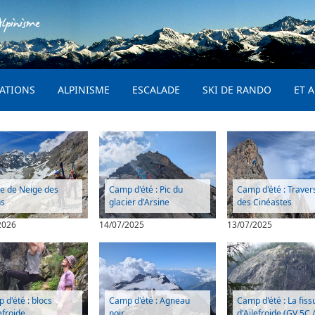
Aller au contenu principal
lpinisme
PRINCIPAL
ATIONS
ALPINISME
ESCALADE
SKI DE RANDO
ET A
 de Neige des
Camp d'été : Pic du
Camp d'été : Traver
ns
glacier d'Arsine
des Cinéastes
2026
14/07/2025
13/07/2025
 d'été : blocs
Camp d'été : Agneau
Camp d'été : La fiss
efroide
noir
d'Ailefroide (GV 5C 