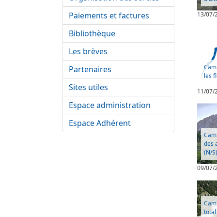
Paiements et factures
13/07/
Bibliothèque
Les brèves
Camp
Partenaires
les f
Sites utiles
11/07/
Espace administration
Espace Adhérent
Camp
des 
(N/S)
09/07/
Camp
tota