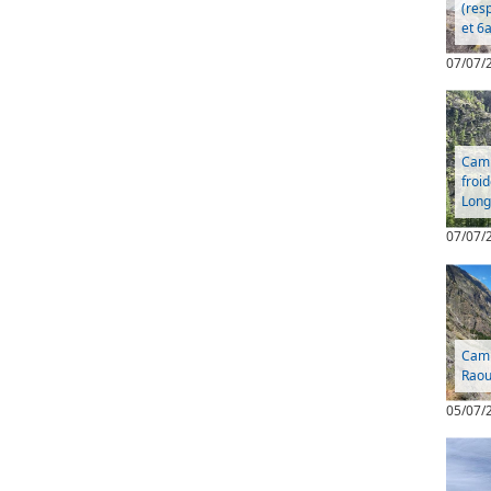
(res
et 6a
07/07/
Camp 
froi
Long
07/07/
Camp
Raou
05/07/