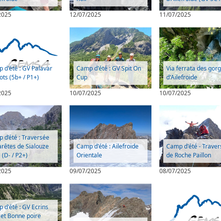
2025
12/07/2025
11/07/2025
 d'été : GV Palavar
Camp d'été : GV Spit On
Via ferrata des gor
lots (5b+ / P1+)
Cup
d'Ailefroide
2025
10/07/2025
10/07/2025
 d’été : Traversée
arêtes de Sialouze
Camp d'été : Ailefroide
Camp d'été - Trave
 (D- / P2+)
Orientale
de Roche Paillon
2025
09/07/2025
08/07/2025
 d'été : GV Ecrins
l et Bonne poire