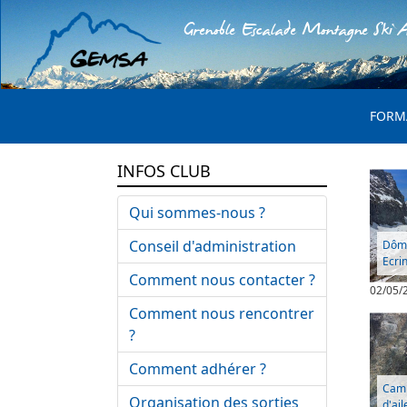
Grenoble Escalade Montagne Ski A
MENU 
FORM
INFOS CLUB
Qui sommes-nous ?
Conseil d'administration
Dôme
Ecri
Comment nous contacter ?
02/05/
Comment nous rencontrer
?
Comment adhérer ?
Camp
Organisation des sorties
d'ail