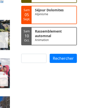
ide
Séjour Dolomites
Sam
05
Alpinisme
Sept.
Rassemblement
Sam
10
automnal
Animation
Oct.
Rechercher
Rechercher