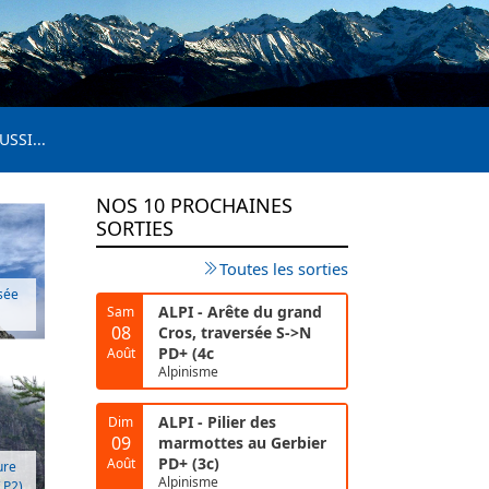
USSI...
NOS 10 PROCHAINES
SORTIES
Toutes les sorties
sée
ALPI - Arête du grand
Sam
08
Cros, traversée S->N
PD+ (4c
Août
Alpinisme
ALPI - Pilier des
Dim
09
marmottes au Gerbier
PD+ (3c)
Août
ure
Alpinisme
/ P2)