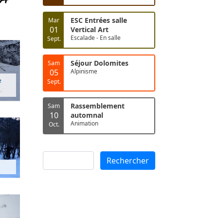
ESC Entrées salle
Mar
01
Vertical Art
Escalade - En salle
Sept.
Séjour Dolomites
Sam
05
Alpinisme
e
Sept.
Rassemblement
Sam
10
automnal
Animation
Oct.
Rechercher
Rechercher