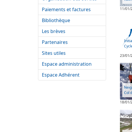
Paiements et factures
11/01/
Bibliothèque
Les brèves
Initi
Partenaires
Cycl
Sites utiles
23/01/
Espace administration
Espace Adhérent
Neig
Col 
18/01/