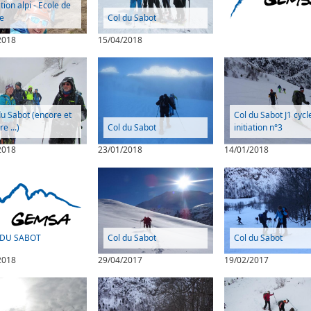
ation alpi - Ecole de
e
Col du Sabot
2018
15/04/2018
du Sabot (encore et
Col du Sabot J1 cycl
e ...)
Col du Sabot
initiation n°3
2018
23/01/2018
14/01/2018
 DU SABOT
Col du Sabot
Col du Sabot
2018
29/04/2017
19/02/2017