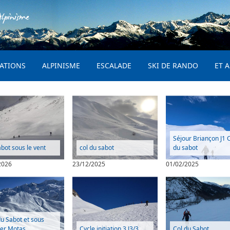
Aller au contenu principal
lpinisme
PRINCIPAL
ATIONS
ALPINISME
ESCALADE
SKI DE RANDO
ET A
Séjour Briançon J1 
abot sous le vent
col du sabot
du sabot
2026
23/12/2025
01/02/2025
du Sabot et sous
er Motas
Cycle initiation 3 J3/3
Col du Sabot