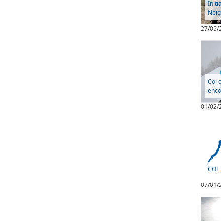
Initi
Neig
27/05/
Col 
encor
01/02/
COL
07/01/