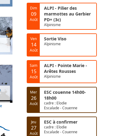
ALPI - Pilier des
Dim
09
marmottes au Gerbier
PD+ (3c)
Août
Alpinisme
Sortie Viso
Ven
14
Alpinisme
Août
ALPI - Pointe Marie -
Sam
15
Arêtes Rousses
Alpinisme
Août
e
ESC couenne 14h00-
Mer
26
18h00
cadre : Elodie
Août
le
Escalade - Couenne
ESC à confirmer
Jeu
27
cadre : Elodie
Escalade - Couenne
Août