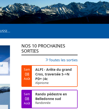
USSI...
NOS 10 PROCHAINES
SORTIES
Toutes les sorties
Col
ALPI - Arête du grand
Sam
08
Cros, traversée S->N
PD+ (4c
Août
Alpinisme
Rando pédestre en
Sam
08
Belledonne sud
Randonnée
Août