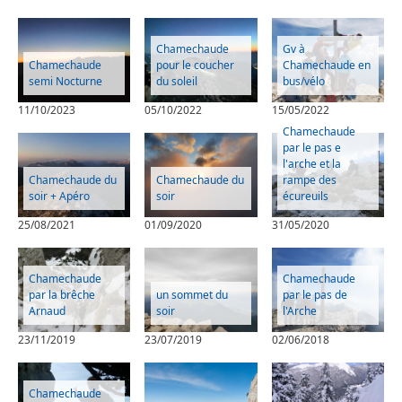
Chamechaude
Gv à
Chamechaude
pour le coucher
Chamechaude en
semi Nocturne
du soleil
bus/vélo
11/10/2023
05/10/2022
15/05/2022
Chamechaude
par le pas e
l'arche et la
Chamechaude du
Chamechaude du
rampe des
soir + Apéro
soir
écureuils
25/08/2021
01/09/2020
31/05/2020
Chamechaude
Chamechaude
par la brêche
un sommet du
par le pas de
Arnaud
soir
l'Arche
23/11/2019
23/07/2019
02/06/2018
Chamechaude