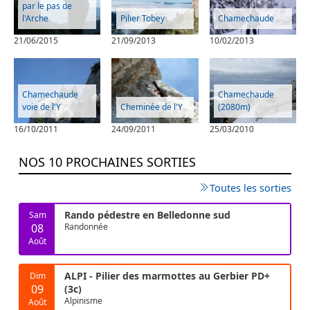
par le pas de
l'Arche
Pilier Tobey
Chamechaude
21/06/2015
21/09/2013
10/02/2013
Chamechaude
Chamechaude
voie de l'Y
Cheminée de l'Y
(2080m)
16/10/2011
24/09/2011
25/03/2010
NOS 10 PROCHAINES SORTIES
Toutes les sorties
Rando pédestre en Belledonne sud
Sam
08
Randonnée
Août
ALPI - Pilier des marmottes au Gerbier PD+
Dim
09
(3c)
Alpinisme
Août