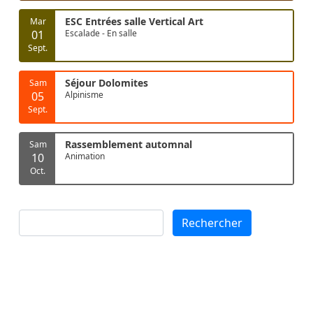
ESC Entrées salle Vertical Art
Mar
01
Escalade - En salle
Sept.
Séjour Dolomites
Sam
05
Alpinisme
Sept.
Rassemblement automnal
Sam
10
Animation
Oct.
Rechercher
Rechercher