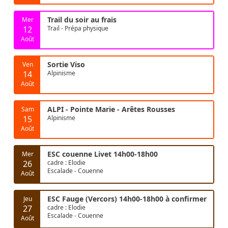
Trail du soir au frais
Mer
12
Trail - Prépa physique
Août
Sortie Viso
Ven
14
Alpinisme
Août
ALPI - Pointe Marie - Arêtes Rousses
Sam
15
Alpinisme
Août
ESC couenne Livet 14h00-18h00
Mer
26
cadre : Elodie
Escalade - Couenne
Août
ESC Fauge (Vercors) 14h00-18h00 à confirmer
Jeu
27
cadre : Elodie
Escalade - Couenne
Août